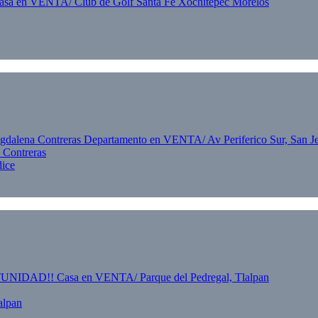
 Contreras
dice
alpan