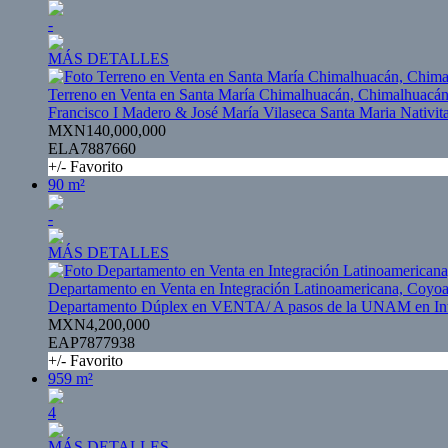
-
MÁS DETALLES
Terreno en Venta en Santa María Chimalhuacán, Chimalhuacá
Francisco I Madero & José María Vilaseca Santa Maria Nativit
MXN140,000,000
ELA7887660
+/- Favorito
90 m²
-
MÁS DETALLES
Departamento en Venta en Integración Latinoamericana, Coyo
Departamento Dúplex en VENTA/ A pasos de la UNAM en Int
MXN4,200,000
EAP7877938
+/- Favorito
959 m²
4
MÁS DETALLES