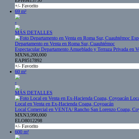
EPH6413730
+/- Favorito
69 m²
-
MÁS DETALLES
Departamento en Venta en Roma Sur, Cuauhtémoc
Espectacular Departamento Amueblado y Terraza Privada en 
MXN6,200,000
EAP8517892
+/- Favorito
60 m²
-
MÁS DETALLES
Local en Venta en Ex-Hacienda Coapa, Coyoacán
Local Comercial en VENTA/ Rancho San Lorenzo Coapa, Co
MXN3,990,000
ELO8012298
+/- Favorito
600 m²