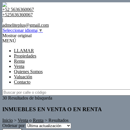
+52 5636360067
+525636360067
|
admeliteplus@gmail.com
Seleccionar idioma
▼
Mostrar original
MENÚ
LLAMAR
Propiedades
Renta
Venta
Quienes Somos
Valuación
Contacto
30 Resultados de búsqueda
INMUEBLES EN VENTA O EN RENTA
Inicio
>
Venta
o
Renta
> Resultados
Ordenar por