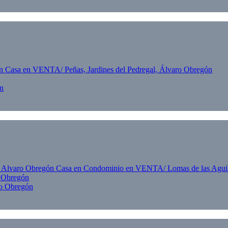
ón
o Obregón
ro Obregón