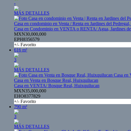
-
MÁS DETALLES
Casa en condominio en Venta / Renta en Jardines del Pedregal
Casa en Condominio en VENTA o RENTA/ Agua, Jardines del
MXN30,000,000
EPH8356579
+/- Favorito
616 m²
3
MÁS DETALLES
Casa en Venta en Bosque Real, Huixquilucan
Casa en VENTA/ Bosque Real, Huixquilucan
MXN35,000,000
EHO8377829
+/- Favorito
790 m²
3
MÁS DETALLES