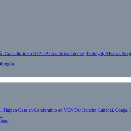
 Obregón
an
alpan