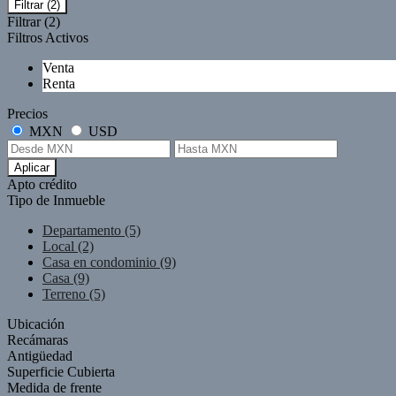
Filtrar
(2)
Filtrar
(2)
Filtros Activos
Venta
Renta
Precios
MXN
USD
Aplicar
Apto crédito
Tipo de Inmueble
Departamento (5)
Local (2)
Casa en condominio (9)
Casa (9)
Terreno (5)
Ubicación
Recámaras
Antigüedad
Superficie Cubierta
Medida de frente