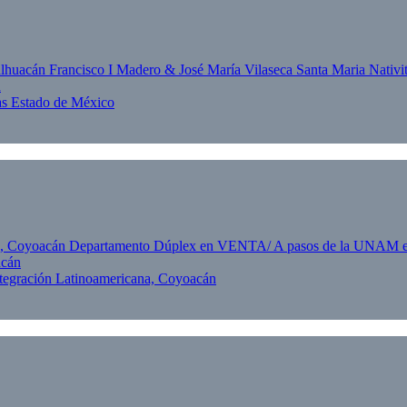
n
as Estado de México
acán
egración Latinoamericana, Coyoacán