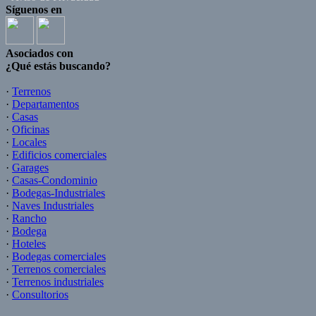
Síguenos en
Asociados con
¿Qué estás buscando?
·
Terrenos
·
Departamentos
·
Casas
·
Oficinas
·
Locales
·
Edificios comerciales
·
Garages
·
Casas-Condominio
·
Bodegas-Industriales
·
Naves Industriales
·
Rancho
·
Bodega
·
Hoteles
·
Bodegas comerciales
·
Terrenos comerciales
·
Terrenos industriales
·
Consultorios