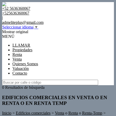
+52 5636360067
+525636360067
|
admeliteplus@gmail.com
Seleccionar idioma
▼
Mostrar original
MENÚ
LLAMAR
Propiedades
Renta
Venta
Quienes Somos
Valuación
Contacto
0 Resultados de búsqueda
EDIFICIOS COMERCIALES EN VENTA O EN
RENTA O EN RENTA TEMP
Inicio
>
Edificios comerciales
>
Venta
o
Renta
o
Renta-Temp
>