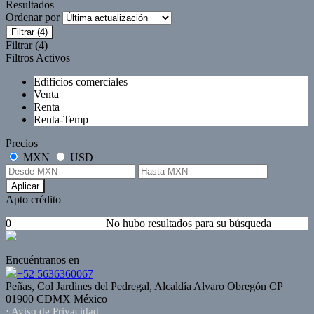
Resultados
Ordenar por
Filtrar
(4)
Filtrar
(4)
Filtros Activos
Edificios comerciales
Venta
Renta
Renta-Temp
Precios
MXN
USD
Aplicar
Apto crédito
0
No hubo resultados para su búsqueda
Encuéntranos en
+52 5636360067
Peñas, Col Jardines del Pedregal, Alcaldía Alvaro Obregón CP
01900 CDMX México
· Aviso de Privacidad